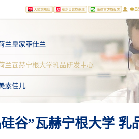
会员
荷兰皇家菲仕兰
荷兰瓦赫宁根大学乳品研发中心
美素佳儿
品硅谷”瓦赫宁根大学 乳